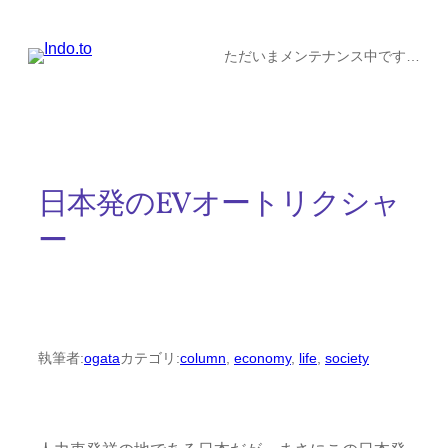
内
容
ただいまメンテナンス中です…
を
ス
キ
ッ
日本発のEVオートリクシャ
プ
ー
執筆者:
ogata
カテゴリ:
column
, 
economy
, 
life
, 
society