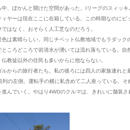
る中、ぽかんと開けた空間があった。Iリーグのスィッキ
ティヤーは現在ここに在籍している。この時期なのにピ
けではなく、おそらく人工芝なのだろう。
景色は素晴らしい。同じチベット仏教地域でもラダック
でところどころで岩清水が湧いては流れ落ちている。自
、仏教徒以外の住民も多いからに他ならない。
ガルからの旅行者たち。私の後ろには四人の家族連れと
最前列の左側。運転手の横に私含めて二人座っている。そ
を進んでいく。やはり4WDのクルマは、きれいに舗装さ