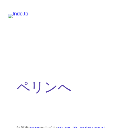
内
容
を
ス
キ
ッ
プ
ペリンへ