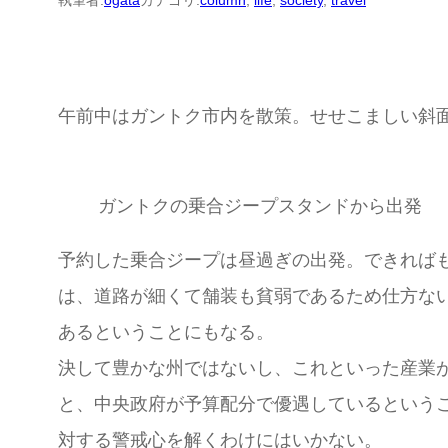
執筆者:
ogata
カテゴリ:
column
, 
life
, 
society
, 
travel
午前中はガントク市内を散策。せせこましい斜
ガントクの乗合ジープスタンドから出発
予約した乗合ジープは昼過ぎの出発。できれば
は、道路が細くて舗装も貧弱であるため仕方な
あるということにもなる。
決して豊かな州ではないし、これといった産業
と、中央政府が予算配分で優遇しているという
対する警戒心を解くわけにはいかない。