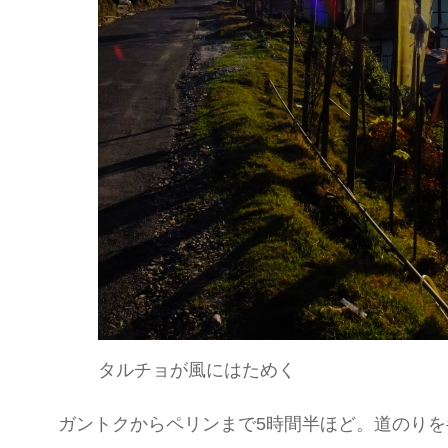
タルチョが風にはためく
ガントクからペリンまで5時間半ほど。道のり