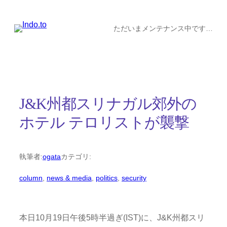
内
容
ただいまメンテナンス中です…
を
ス
キ
ッ
J&K州都スリナガル郊外の
プ
ホテル テロリストが襲撃
執筆者:
ogata
カテゴリ:
column
, 
news & media
, 
politics
, 
security
本日10月19日午後5時半過ぎ(IST)に、J&K州都スリ