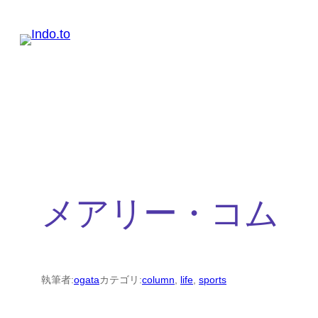
内
容
を
ス
キ
ッ
プ
メアリー・コム
執筆者:
ogata
カテゴリ:
column
, 
life
, 
sports