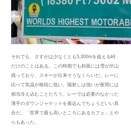
それでも、さすがは少なくとも5,300mを超える峠
だけのことはある。この時期でも斜面には雪が沢山
残っており、スキーが出来そうなくらいだ。レーに
比べて気温が格段に低い。陽射しは強いが夜間には
相当冷え込むことだろう。レーでは必要のなかった
薄手のダウンジャケットを着込んでちょうどいい具
合だ。「世界で最も高いところにあるカフェ」とや
らもあった。