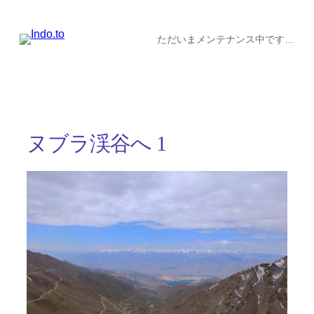
内
容
ただいまメンテナンス中です…
を
ス
キ
ッ
ヌブラ渓谷へ 1
プ