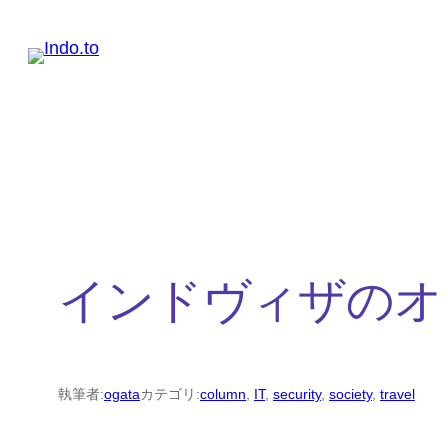
内
容
を
ス
キ
ッ
プ
インドヴィザのオ
執筆者:
ogata
カテゴリ:
column
, 
IT
, 
security
, 
society
, 
travel