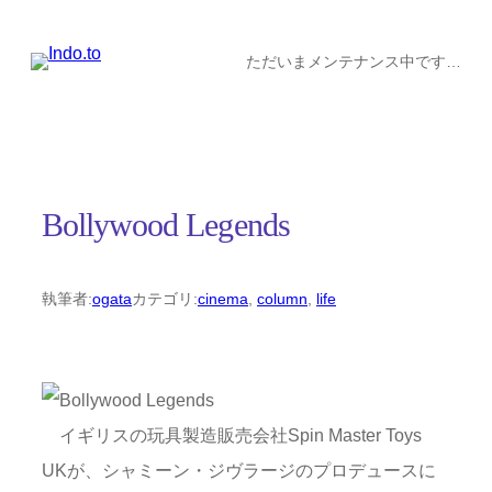
内
容
ただいまメンテナンス中です…
を
ス
キ
ッ
Bollywood Legends
プ
執筆者:
ogata
カテゴリ:
cinema
, 
column
, 
life
イギリスの玩具製造販売会社Spin Master Toys
UKが、シャミーン・ジヴラージのプロデュースに