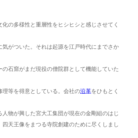
文化の多様性と重層性をヒシヒシと感じさせてく
に気がついた。それは起源を江戸時代にまでさか
。
ーの石窟がまだ現役の僧院群として機能していた
修理等を得意としている。会社の
沿革
をひもとく
る人物が興した宮大工集団が現在の金剛組のはじ
、四天王像をまつる寺院創建のために尽くしまし