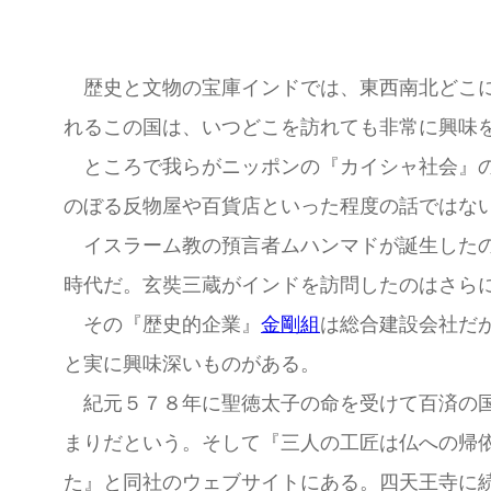
歴史と文物の宝庫インドでは、東西南北どこに
れるこの国は、いつどこを訪れても非常に興味
ところで我らがニッポンの『カイシャ社会』の
のぼる反物屋や百貨店といった程度の話ではな
イスラーム教の預言者ムハンマドが誕生したの
時代だ。玄奘三蔵がインドを訪問したのはさら
その『歴史的企業』
金剛組
は総合建設会社だ
と実に興味深いものがある。
紀元５７８年に聖徳太子の命を受けて百済の国
まりだという。そして『三人の工匠は仏への帰
た』と同社のウェブサイトにある。四天王寺に