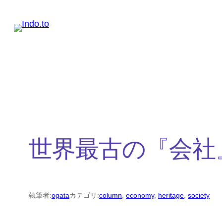
内
容
を
ス
キ
ッ
プ
世界最古の『会社
執筆者:
ogata
カテゴリ:
column
, 
economy
, 
heritage
, 
society