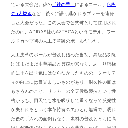
ている大会だ。彼の
「神の手」
によるゴール、
伝説
の5人抜き
など、後々に語り継がれるプレーを連発
した大会だった。この大会で公式球として採用され
たのは、ADIDAS社のAZTECAというモデル。ワー
ルドカップ初の人工皮革製のボールだった。
人工皮革のボールが普及し始めた当初、高級品を除
けばまだまだ本革製品と質感が異なり、あまり積極
的に手を出す気にはならなかったものの、クオリテ
ィの向上には目覚ましいものがあり、耐久性の面は
もちろんのこと、サッカーの全天候型競技という性
格からも、雨天でも水を吸収して重くなって反発性
が失われるという本革特有の欠点とは無縁で、濡れ
た後の手入れの面倒もなく、素材の普及とともに高
級品が低価格化していくという非常に喜ばしい展開