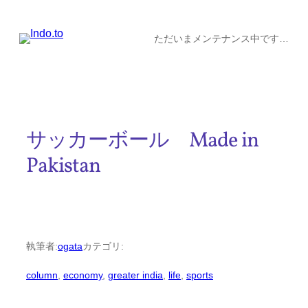
内
容
ただいまメンテナンス中です…
を
ス
キ
ッ
サッカーボール Made in
プ
Pakistan
執筆者:
ogata
カテゴリ:
column
, 
economy
, 
greater india
, 
life
, 
sports