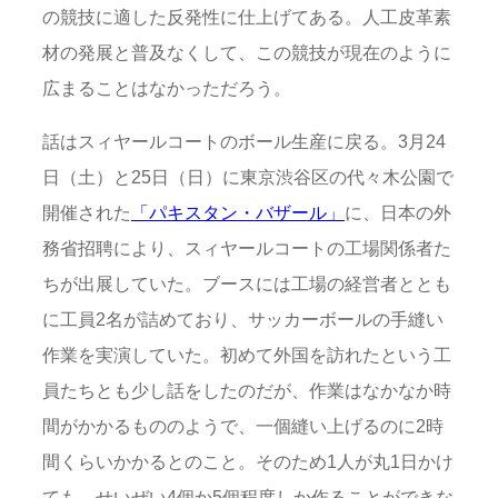
の競技に適した反発性に仕上げてある。人工皮革素
材の発展と普及なくして、この競技が現在のように
広まることはなかっただろう。
話はスィヤールコートのボール生産に戻る。3月24
日（土）と25日（日）に東京渋谷区の代々木公園で
開催された
「パキスタン・バザール」
に、日本の外
務省招聘により、スィヤールコートの工場関係者た
ちが出展していた。ブースには工場の経営者ととも
に工員2名が詰めており、サッカーボールの手縫い
作業を実演していた。初めて外国を訪れたという工
員たちとも少し話をしたのだが、作業はなかなか時
間がかかるもののようで、一個縫い上げるのに2時
間くらいかかるとのこと。そのため1人が丸1日かけ
ても、せいぜい4個か5個程度しか作ることができな