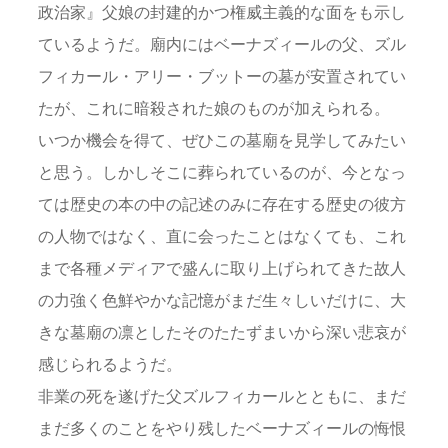
政治家』父娘の封建的かつ権威主義的な面をも示し
ているようだ。廟内にはベーナズィールの父、ズル
フィカール・アリー・ブットーの墓が安置されてい
たが、これに暗殺された娘のものが加えられる。
いつか機会を得て、ぜひこの墓廟を見学してみたい
と思う。しかしそこに葬られているのが、今となっ
ては歴史の本の中の記述のみに存在する歴史の彼方
の人物ではなく、直に会ったことはなくても、これ
まで各種メディアで盛んに取り上げられてきた故人
の力強く色鮮やかな記憶がまだ生々しいだけに、大
きな墓廟の凛としたそのたたずまいから深い悲哀が
感じられるようだ。
非業の死を遂げた父ズルフィカールとともに、まだ
まだ多くのことをやり残したベーナズィールの悔恨