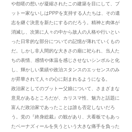
や怨嗟の想いが凝縮されたこの建築を目にして、ブ
ットー家ないしはPPPを支持する人たちは、その遺
志を継ぐ決意を新たにするのだろう。精神と肉体が
消滅し、次第に人々の中から故人の人格や行いとい
った日常的な部分についての記憶が薄れていくもの
だ。しかし非人間的な大きさの廟に祀られ、当人た
ちの表情、感情や体温を感じさせないシンボルと化
し、輝かしい業績や政治スタンスのエッセンスのみ
が昇華されて人々の心に刻まれるようになる。
政治家としてのブットー父娘について、さまざまな
意見があるところだが、カリスマ性、魅力と話題に
富んだ政治家であったことは誰も否定しないだろ
う。党の『終身総裁』の観があり、大看板でもあっ
たベーナズィールを失うという大きな痛手を負った