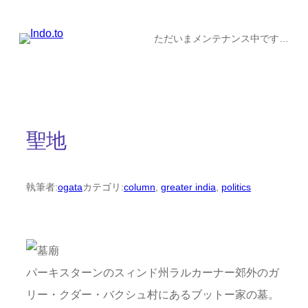
内
容
ただいまメンテナンス中です…
を
ス
キ
ッ
聖地
プ
執筆者:
ogata
カテゴリ:
column
, 
greater india
, 
politics
パーキスターンのスィンド州ラルカーナー郊外のガ
リー・クダー・バクシュ村にあるブットー家の墓。