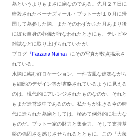
墓というよりもまさに廟なのである。先月２７日に
暗殺されたベーナズィール・ブットーが１０月に帰
国して墓参した際、またそのわずかふた月あまり後
に彼女自身の葬儀が行なわれたときにも、テレビや
雑誌などに取り上げられていたが、
ブログ
『Farzana Naina』
にその写真が数点掲示さ
れている。
水際に臨む好ロケーション、一件古風な建築ながら
も細部のデザイン等が省略されているように見える
のは、現代的にアレンジされたものなのか、それと
もまだ造営途中であるのか。私たちが生きる今の時
代に造られた墓廟としては、極めて例外的に壮大な
ものだ。ブットー家の財力と集金力、そして支持基
盤の強固さを感じさせられるとともに、この『大衆