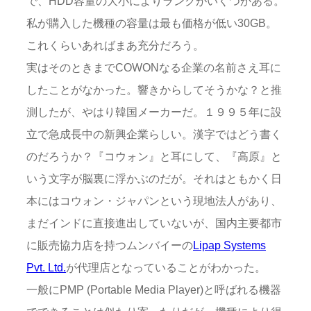
で、HDD容量の大小によりランクがいくつかある。
私が購入した機種の容量は最も価格が低い30GB。
これくらいあればまあ充分だろう。
実はそのときまでCOWONなる企業の名前さえ耳に
したことがなかった。響きからしてそうかな？と推
測したが、やはり韓国メーカーだ。１９９５年に設
立で急成長中の新興企業らしい。漢字ではどう書く
のだろうか？『コウォン』と耳にして、『高原』と
いう文字が脳裏に浮かぶのだが。それはともかく日
本にはコウォン・ジャパンという現地法人があり、
まだインドに直接進出していないが、国内主要都市
に販売協力店を持つムンバイーの
Lipap Systems
Pvt. Ltd.
が代理店となっていることがわかった。
一般にPMP (Portable Media Player)と呼ばれる機器