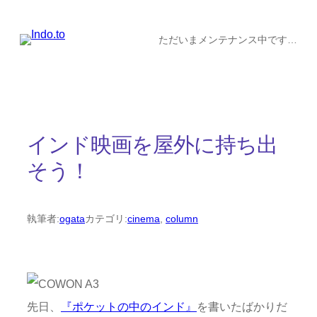
内
容
ただいまメンテナンス中です…
を
ス
キ
ッ
インド映画を屋外に持ち出
プ
そう！
執筆者:
ogata
カテゴリ:
cinema
, 
column
先日、
『ポケットの中のインド』
を書いたばかりだ