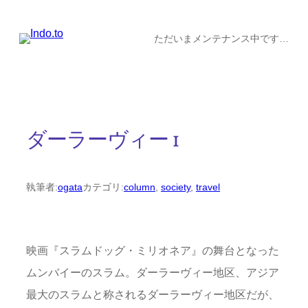
内
容
ただいまメンテナンス中です…
を
ス
キ
ッ
ダーラーヴィー 1
プ
執筆者:
ogata
カテゴリ:
column
, 
society
, 
travel
映画『スラムドッグ・ミリオネア』の舞台となった
ムンバイーのスラム。ダーラーヴィー地区、アジア
最大のスラムと称されるダーラーヴィー地区だが、