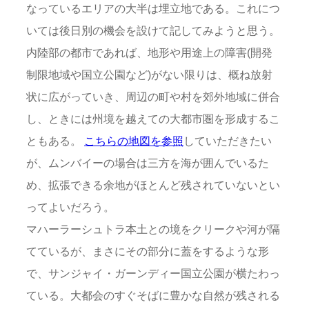
なっているエリアの大半は埋立地である。これにつ
いては後日別の機会を設けて記してみようと思う。
内陸部の都市であれば、地形や用途上の障害(開発
制限地域や国立公園など)がない限りは、概ね放射
状に広がっていき、周辺の町や村を郊外地域に併合
し、ときには州境を越えての大都市圏を形成するこ
ともある。
こちらの地図を参照
していただきたい
が、ムンバイーの場合は三方を海が囲んでいるた
め、拡張できる余地がほとんど残されていないとい
ってよいだろう。
マハーラーシュトラ本土との境をクリークや河が隔
てているが、まさにその部分に蓋をするような形
で、サンジャイ・ガーンディー国立公園が横たわっ
ている。大都会のすぐそばに豊かな自然が残される