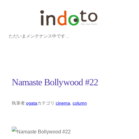
内
容
を
ただいまメンテナンス中です…
ス
キ
ッ
プ
Namaste Bollywood #22
執筆者:
ogata
カテゴリ:
cinema
, 
column