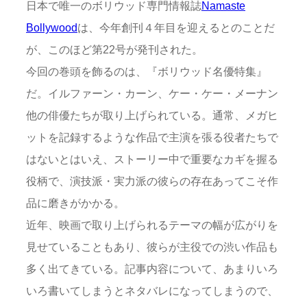
日本で唯一のボリウッド専門情報誌
Namaste
Bollywood
は、今年創刊４年目を迎えるとのことだ
が、このほど第22号が発刊された。
今回の巻頭を飾るのは、『ボリウッド名優特集』
だ。イルファーン・カーン、ケー・ケー・メーナン
他の俳優たちが取り上げられている。通常、メガヒ
ットを記録するような作品で主演を張る役者たちで
はないとはいえ、ストーリー中で重要なカギを握る
役柄で、演技派・実力派の彼らの存在あってこそ作
品に磨きがかかる。
近年、映画で取り上げられるテーマの幅が広がりを
見せていることもあり、彼らが主役での渋い作品も
多く出てきている。記事内容について、あまりいろ
いろ書いてしまうとネタバレになってしまうので、