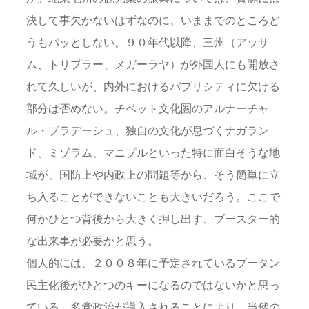
決して事欠かないはずなのに、いままでのところど
うもパッとしない。９０年代以降、三州（アッサ
ム、トリプラー、メガーラヤ）が外国人にも開放さ
れて久しいが、内外におけるパプリシティに欠ける
部分は否めない。チベット文化圏のアルナーチャ
ル・プラデーシュ、独自の文化が息づくナガラン
ド、ミゾラム、マニプルといった特に面白そうな地
域が、国防上や内政上の問題等から、そう簡単に立
ち入ることができないことも大きいだろう。ここで
何かひとつ背後から大きく押し出す、ブースター的
な出来事が必要かと思う。
個人的には、２００８年に予定されているブータン
民主化後がひとつのキーになるのではないかと思っ
ている。多党政治が導入されることにより、当然の