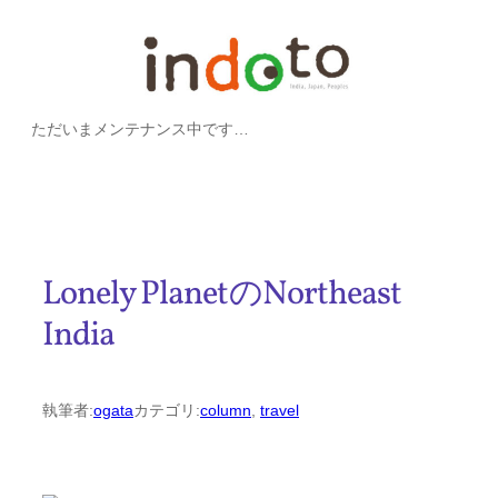
内
容
を
ただいまメンテナンス中です…
ス
キ
ッ
プ
Lonely PlanetのNortheast
India
執筆者:
ogata
カテゴリ:
column
, 
travel