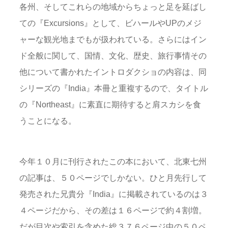
各州、そしてこれらの地域からちょっと足を延ばし
ての『Excursions』として、ビハールやUPのメジ
ャーな観光地までもが扱われている。さらにはイン
ド全般に関して、国情、文化、歴史、旅行事情その
他について書かれたイントロダクショの内容は、同
シリーズの『India』本冊と重複するので、タイトル
の『Northeast』に素直に期待すると肩スカシを食
うことになる。
今年１０月に刊行されたこの本において、北東七州
の記事は、５０ページでしかない。ひと月先行して
発売された兄貴分『India』に掲載されているのは３
４ページだから、その差は１６ページで約４割増。
だが目次や索引を含めた総３７６ページ中の５０ペ