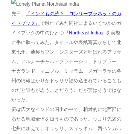
先日、
『インドもの続々 ロンリープラネットのガ
イドブック』
で触れてみた同社によるいくつかのガ
イドブックの中のひとつ
『Northeast India』
を実際
に手に取ってみた。タイトルや表紙写真からして北
東七州、通称セブン・シスターズと呼ばれるアッサ
ム、アルナーチャル・プラデーシュ、トリプラー、
ナガランド、マニプル、ミゾラム、メガーラヤの各
州の情報ばかりがドッサリ詰め込まれていることも
のだと誰もが思うことだろう。だが実はそうではな
かった。
要は広大なインドの国土の中で、相対的に北西部に
あたる地域全体を扱うものであった。つまり先述の
七州に加えて、オリッサ、スィッキム、西ベンガル