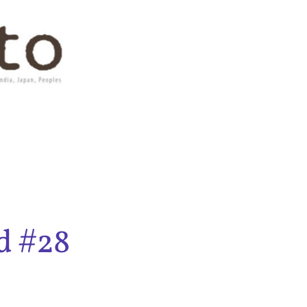
d #28