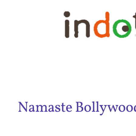
内
容
を
ス
キ
ッ
プ
Namaste Bollywoo