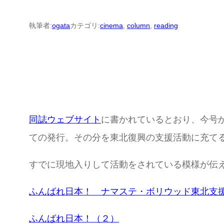
執筆者:
ogata
カテゴリ:
cinema
, 
column
, 
reading
同誌ウェブサイト
に書かれているとおり、今号から
ての発行。その分を東北復興の支援活動に充て
すでに現地入りして活動をされている模様が伝
ふんばれ日本！ ナマステ・ボリウッド東北支
ふんばれ日本！（２）