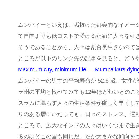
ムンバイーといえば、垢抜けた都会的なイメー
て自国よりも低コストで受けるために人々を引
そうであることから、人々は割合長生きなので
ところが以下のリンク先の記事を見ると、どう
Maximum city, minimum life — Mumbaikars dyin
ムンバイーの男性の平均寿命が 52.6 歳、女性
ラ州の平均と較べてみても12年ほど短いとのこ
スラムに暮らす人々の生活条件が厳しく早くし
りのある層にいたっても、日々のストレス、運
ところで、広大なインドの人々はいくつまで生
るのはどこの国も同じだ。だが大まかな傾向を