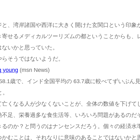
ジと、湾岸諸国や西洋に大きく開けた玄関口という印象
き寄せるメディカルツーリズムの都ということからも、
はないかと思っていた。
やらそうではないようだ。
g young
(msn News)
が58.1歳で、インド全国平均の 63.7歳に較べてずい
と。
て亡くなる人が少なくないことが、全体の数値を下げて
動不足、栄養過多な食生活等、いろいろ問題があるのだ
きるのか？と問うのはナンセンスだろう。個々の経済水
つかむことは、それなりに意味のあることではないかと