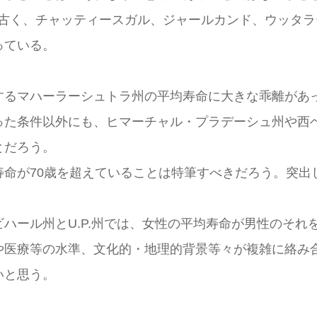
でやや古く、チャッティースガル、ジャールカンド、ウッタ
っている。
するマハーラーシュトラ州の平均寿命に大きな乖離があ
った条件以外にも、ヒマーチャル・プラデーシュ州や西
とだろう。
寿命が70歳を超えていることは特筆すべきだろう。突出
ハール州とU.P.州では、女性の平均寿命が男性のそれ
や医療等の水準、文化的・地理的背景等々が複雑に絡み
いと思う。