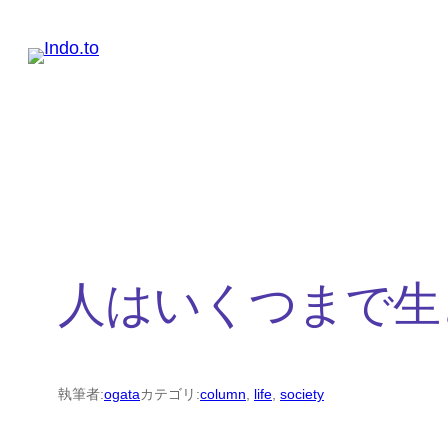
内
容
を
ス
キ
ッ
プ
人はいくつまで生
執筆者:
ogata
カテゴリ:
column
, 
life
, 
society