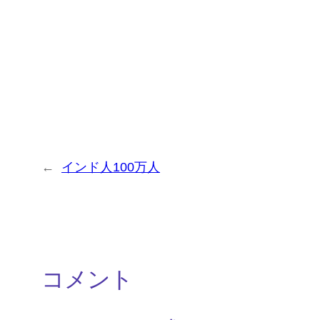
←
インド人100万人
コメント