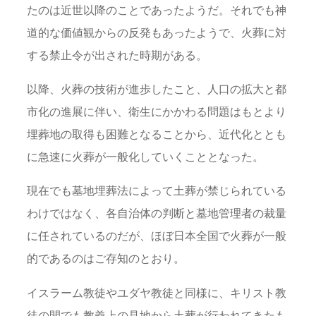
たのは近世以降のことであったようだ。それでも神
道的な価値観からの反発もあったようで、火葬に対
する禁止令が出された時期がある。
以降、火葬の技術が進歩したこと、人口の拡大と都
市化の進展に伴い、衛生にかかわる問題はもとより
埋葬地の取得も困難となることから、近代化ととも
に急速に火葬が一般化していくこととなった。
現在でも墓地埋葬法によって土葬が禁じられている
わけではなく、各自治体の判断と墓地管理者の裁量
に任されているのだが、ほぼ日本全国で火葬が一般
的であるのはご存知のとおり。
イスラーム教徒やユダヤ教徒と同様に、キリスト教
徒の間でも教義上の見地から土葬が行われてきたも