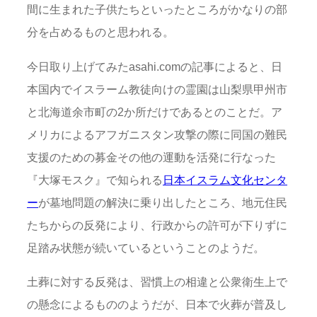
間に生まれた子供たちといったところがかなりの部
分を占めるものと思われる。
今日取り上げてみたasahi.comの記事によると、日
本国内でイスラーム教徒向けの霊園は山梨県甲州市
と北海道余市町の2か所だけであるとのことだ。ア
メリカによるアフガニスタン攻撃の際に同国の難民
支援のための募金その他の運動を活発に行なった
『大塚モスク』で知られる
日本イスラム文化センタ
ー
が墓地問題の解決に乗り出したところ、地元住民
たちからの反発により、行政からの許可が下りずに
足踏み状態が続いているということのようだ。
土葬に対する反発は、習慣上の相違と公衆衛生上で
の懸念によるもののようだが、日本で火葬が普及し