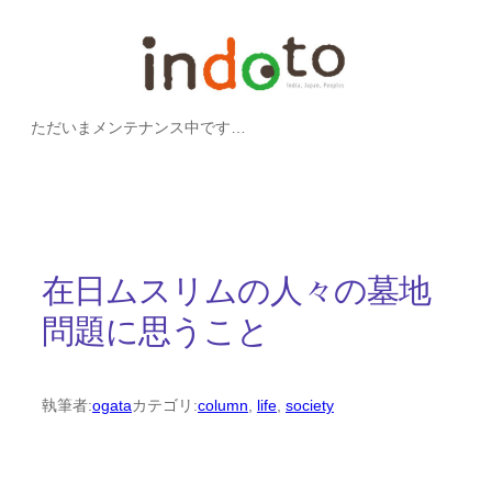
内
容
を
ただいまメンテナンス中です…
ス
キ
ッ
プ
在日ムスリムの人々の墓地
問題に思うこと
執筆者:
ogata
カテゴリ:
column
, 
life
, 
society