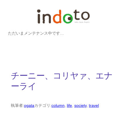
内
容
を
ただいまメンテナンス中です…
ス
キ
ッ
プ
チーニー、コリヤァ、エナ
ーライ
執筆者:
ogata
カテゴリ:
column
, 
life
, 
society
, 
travel