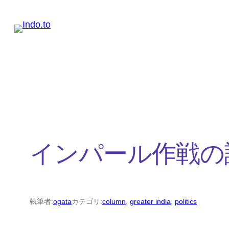
内
容
を
ス
キ
ッ
プ
インパール作戦の
執筆者:
ogata
カテゴリ:
column
, 
greater india
, 
politics