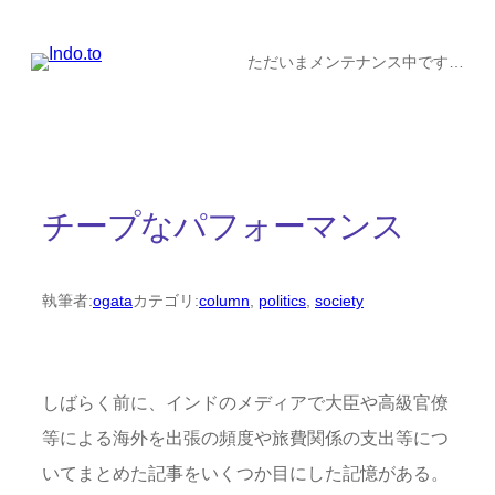
内
容
ただいまメンテナンス中です…
を
ス
キ
ッ
チープなパフォーマンス
プ
執筆者:
ogata
カテゴリ:
column
, 
politics
, 
society
しばらく前に、インドのメディアで大臣や高級官僚
等による海外を出張の頻度や旅費関係の支出等につ
いてまとめた記事をいくつか目にした記憶がある。