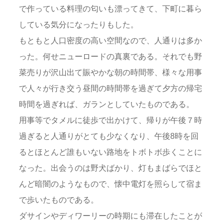
で作っている料理の匂いも漂ってきて、下町に暮ら
している気分になったりもした。
もともと人口密度の高い空間なので、人通りは多か
った。何せニューロードの真裏である。それでも野
菜売りが沢山出て賑やかな朝の時間帯、様々な用事
で人々が行き交う昼間の時間帯を過ぎて夕方の帰宅
時間を過ぎれば、ガランとしていたものである。
用事等でタメルに徒歩で出かけて、帰りが午後７時
過ぎると人通りがとても少なくなり、午後8時を回
るとほとんど誰もいない路地をトボトボ歩くことに
なった。出会うのは野犬ばかり、灯もまばらでほと
んど暗闇のようなもので、懐中電灯を照らして宿ま
で歩いたものである。
ダサインやディワーリーの時期にも滞在したことが