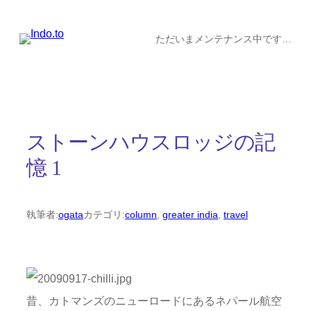
内
容
ただいまメンテナンス中です…
を
ス
キ
ッ
ストーンハウスロッジの記
プ
憶 1
執筆者:
ogata
カテゴリ:
column
, 
greater india
, 
travel
昔、カトマンズのニューロードにあるネパール航空