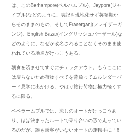
は、このBerhampore(ベルハムプル)、Jeypore(ジャ
イプル)などのように、表記を現地化せず英領期か
らそのままのもの、そしてFraserganj(フレイザーガ
ンジ)、English Bazar(イングリッシュバーザール)な
どのように、なぜか改名されることなくそのまま使
われている地名がけっこうある。
朝食を済ませてすぐにチェックアウト。もうここに
は戻らないため荷物すべてを背負ってムルシダーバ
ード見学に出かける。やはり旅行荷物は極力軽くす
るに限る。
ベベラームプルでは、流しのオートがけっこうあ
り、ほぼ決まったルートで乗り合いの形で走ってい
るのだが、誰も乗客がいないオートの運転手に「6