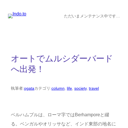
内
容
ただいまメンテナンス中です…
を
ス
キ
ッ
オートでムルシダーバード
プ
へ出発！
執筆者:
ogata
カテゴリ:
column
, 
life
, 
society
, 
travel
ベルハムプルは、ローマ字ではBerhamporeと綴
る。ベンガルやオリッサなど、インド東部の地名に