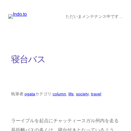
内
容
ただいまメンテナンス中です…
を
ス
キ
ッ
寝台バス
プ
執筆者:
ogata
カテゴリ:
column
, 
life
, 
society
, 
travel
ラーイプルを起点にチャッティースガル州内を走る
長距離バスの多くは、寝台付きとなっているよう