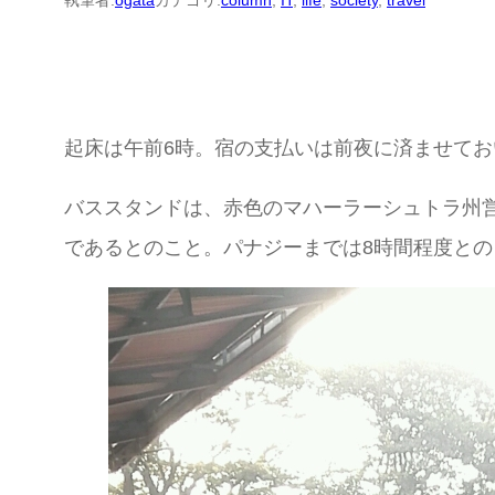
執筆者:
ogata
カテゴリ:
column
, 
IT
, 
life
, 
society
, 
travel
起床は午前6時。宿の支払いは前夜に済ませて
バススタンドは、赤色のマハーラーシュトラ州
であるとのこと。パナジーまでは8時間程度との