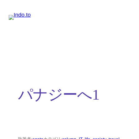
内
容
を
ス
キ
ッ
プ
パナジーへ1