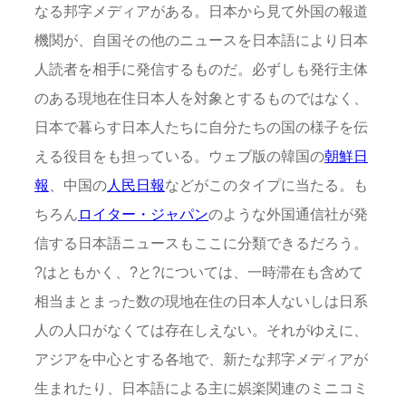
なる邦字メディアがある。日本から見て外国の報道
機関が、自国その他のニュースを日本語により日本
人読者を相手に発信するものだ。必ずしも発行主体
のある現地在住日本人を対象とするものではなく、
日本で暮らす日本人たちに自分たちの国の様子を伝
える役目をも担っている。ウェブ版の韓国の
朝鮮日
報
、中国の
人民日報
などがこのタイプに当たる。も
ちろん
ロイター・ジャパン
のような外国通信社が発
信する日本語ニュースもここに分類できるだろう。
?はともかく、?と?については、一時滞在も含めて
相当まとまった数の現地在住の日本人ないしは日系
人の人口がなくては存在しえない。それがゆえに、
アジアを中心とする各地で、新たな邦字メディアが
生まれたり、日本語による主に娯楽関連のミニコミ