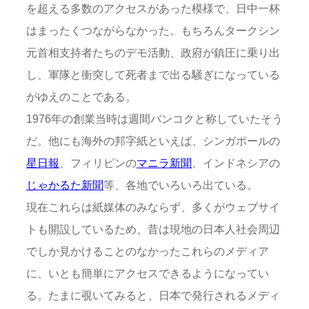
を超える多数のアクセスがあった模様で、日中一杯
はまったくつながらなかった。もちろんタークシン
元首相支持者たちのデモ活動、政府が鎮圧に乗り出
し、軍隊と衝突して死者まで出る騒ぎになっている
がゆえのことである。
1976年の創業当時は週間バンコクと称していたそう
だ。他にも海外の邦字紙といえば、シンガポールの
星日報
、フィリピンの
マニラ新聞
、インドネシアの
じゃかるた新聞
等、各地でいろいろ出ている。
現在これらは紙媒体のみならず、多くがウェブサイ
トも開設しているため、昔は現地の日本人社会周辺
でしか見かけることのなかったこれらのメディア
に、いとも簡単にアクセスできるようになってい
る。たまに覗いてみると、日本で発行されるメディ