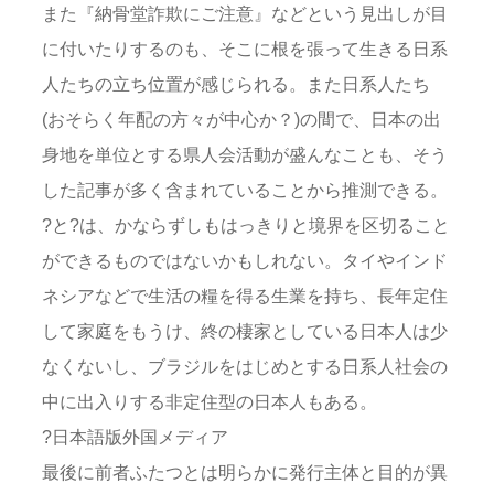
また『納骨堂詐欺にご注意』などという見出しが目
に付いたりするのも、そこに根を張って生きる日系
人たちの立ち位置が感じられる。また日系人たち
(おそらく年配の方々が中心か？)の間で、日本の出
身地を単位とする県人会活動が盛んなことも、そう
した記事が多く含まれていることから推測できる。
?と?は、かならずしもはっきりと境界を区切ること
ができるものではないかもしれない。タイやインド
ネシアなどで生活の糧を得る生業を持ち、長年定住
して家庭をもうけ、終の棲家としている日本人は少
なくないし、ブラジルをはじめとする日系人社会の
中に出入りする非定住型の日本人もある。
?日本語版外国メディア
最後に前者ふたつとは明らかに発行主体と目的が異