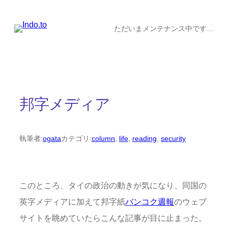
内
容
ただいまメンテナンス中です…
を
ス
キ
ッ
邦字メディア
プ
執筆者:
ogata
カテゴリ:
column
, 
life
, 
reading
, 
security
このところ、タイの政治の動きが気になり、同国の
英字メディアに加えて邦字紙
バンコク週報
のウェブ
サイトを眺めていたらこんな記事が目に止まった。