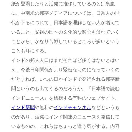
紙が登場したりと活発に推移しているのとは裏腹
に、中南米の邦字メディアについては、日系人の世
代が下るにつれて、日本語を理解しない人が増えて
いること、父祖の国への文化的な関心も薄れていく
ことから、かなり苦戦しているところが多いという
ことも耳にする。
インドの邦人人口はまだそれほど多くはないとはい
え、今後日印関係がより緊密なものになっていくの
だとすれば、いつの日かインドで発行される邦字新
聞というのも出てくるのだろうか。『日本語で読む
インドニュース』を標榜する有料のウェブサイト、
インド新聞
や無料の
インドチャンネル
などというも
のがあり、活発にインド関連のニュースを発信して
いるものの、これらはちょっと違う気がする。内容