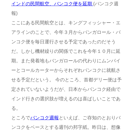
インドの民間航空、バンコク便を延期
(バンコク週
報)
ここにある民間航空とは、キングフィッシャー・エ
アラインのことで、今年３月からバンガロール・バ
ンコク便を毎日運行させる予定であったのだそう
だ。しかし機材繰りの関係でこれを今年１０月に延
期。また発着地もバンガロールの代わりにムンバイ
ーとコールカーターからそれぞれバンコクに就航さ
せる予定だという。 今のところ、首都デリー便は予
定されていないようだが、日本からバンコク経由で
インド行きの選択肢が増えるのは喜ばしいことであ
る。
ところで
バンコク週報
といえば、ご存知のとおりバ
ンコクをベースとする週刊の邦字紙。昨日は、想像