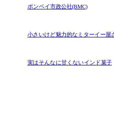
ボンベイ市政公社(BMC)
小さいけど魅力的なミターイー屋
実はそんなに甘くないインド菓子