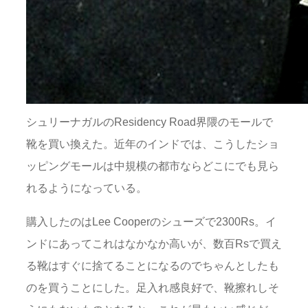
シュリーナガルのResidency Road界隈のモールで
靴を買い換えた。近年のインドでは、こうしたショ
ッピングモールは中規模の都市ならどこにでも見ら
れるようになっている。
購入したのはLee Cooperのシューズで2300Rs。イ
ンドにあってこれはなかなか高いが、数百Rsで買え
る靴はすぐに捨てることになるのでちゃんとしたも
のを買うことにした。足入れ感良好で、靴擦れしそ