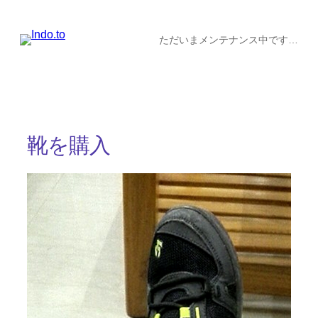
内
容
ただいまメンテナンス中です…
を
ス
キ
ッ
靴を購入
プ