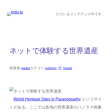
内
容
ただいまメンテナンス中です…
を
ス
キ
ッ
ネットで体験する世界遺産
プ
執筆者:
ogata
カテゴリ:
column
, 
IT
, 
travel
World Heritage Sites in Paranography
というサイ
トがある。ここでは各地の世界遺産のパノラマ画像