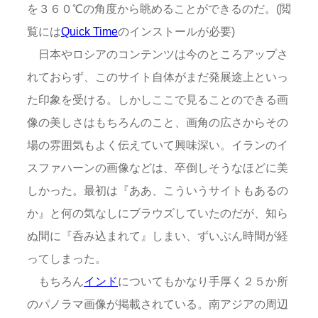
を３６０℃の角度から眺めることができるのだ。(閲
覧には
Quick Time
のインストールが必要)
日本やロシアのコンテンツは今のところアップさ
れておらず、このサイト自体がまだ発展途上といっ
た印象を受ける。しかしここで見ることのできる画
像の美しさはもちろんのこと、画角の広さからその
場の雰囲気もよく伝えていて興味深い。イランのイ
スファハーンの画像などは、卒倒しそうなほどに美
しかった。最初は『ああ、こういうサイトもあるの
か』と何の気なしにブラウズしていたのだが、知ら
ぬ間に『呑み込まれて』しまい、ずいぶん時間が経
ってしまった。
もちろん
インド
についてもかなり手厚く２５か所
のパノラマ画像が掲載されている。南アジアの周辺