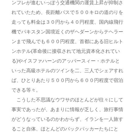
ンフレが進むいっぽう交通機関の運賃上昇が抑制さ
れていたため、長距離バスで５００キロの道のりを
走っても料金は３０円から４０円程度、国内線飛行
機でパキスタン国境近くのザヘダーンからテヘラー
ンまで飛んでも６００円程度、首都にある旧ヒルト
ンホテル(革命後に接収されて地元資本化されてい
る)やイスファハーンのアッバースィー・ホテルと
いった高級ホテルのツインを二、三人でシェアすれ
ば、ひとりあたり５００円から６００円程度で宿泊
できる等々。
こうした不思議なウワサのほとんどが往々にして
事実であったが、あまりに情報が乏しく、旅行事情
がどうなっているのかわからず、イランを一人旅す
ること自体、ほとんどのバックパッカーたちにと