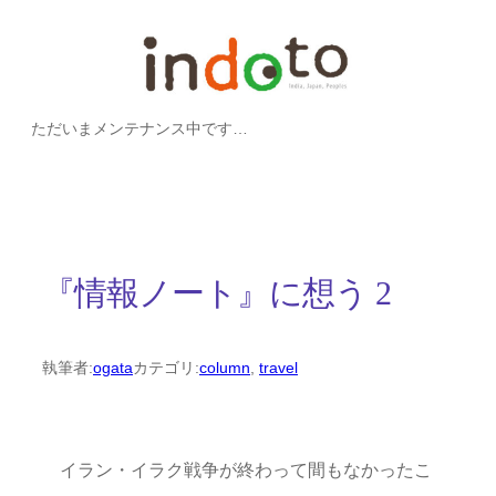
内
容
を
ただいまメンテナンス中です…
ス
キ
ッ
プ
『情報ノート』に想う 2
執筆者:
ogata
カテゴリ:
column
, 
travel
イラン・イラク戦争が終わって間もなかったこ