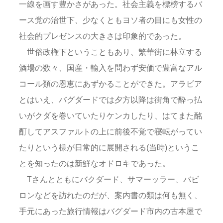
一線を画す豊かさがあった。社会主義を標榜するバ
ース党の治世下、少なくともヨソ者の目にも女性の
社会的プレゼンスの大きさは印象的であった。
世俗政権下ということもあり、繁華街に林立する
酒場の数々、国産・輸入を問わず安価で豊富なアル
コール類の恩恵にあずかることができた。アラビア
とはいえ、バグダードでは夕方以降は街角で酔っ払
いがクダを巻いていたりケンカしたり、はてまた酩
酊してアスファルトの上に前後不覚で寝転がってい
たりという様が日常的に展開される(当時)というこ
とを知ったのは新鮮なオドロキであった。
Tさんとともにバクダード、サマーッラー、バビ
ロンなどを訪れたのだが、案内書の類は何も無く、
手元にあった旅行情報はバグダード市内の古本屋で