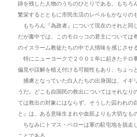
跡を残した人物のうちのひとりである。もちろ
繁栄するとともに市民生活のレベルもかなりの
もちろん『為政者』について現在のそれと同じ
だが書中では、このモロッコの君主については
のイスラーム教徒たちの中で人情味を感じさせ
特にニューヨークで２００１年に起きたテロ事
偏見や誤解を植え付ける可能性もあり、ちょっ
捕虜となっていた白人たちの出身国は、イギリ
うだ。どこも自国民の救出についてはそれなり
ては救出の対象にはならず、そうした囚われの
と』は、ある意味生まれや血筋よりも大切なも
ちなみにトマス・ペローは軍の駐屯地を脱走し
ことである。