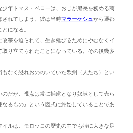
な少年トマス・ペローは、おじが船長を務める商
ばされてしまう。彼は当時
マラーケシュ
から遷都
ことになる。
に改宗を迫られて、生き延びるためにやむなくイ
て取り立てられたことになっている。その後幾多
術もなく恐れおののいていた欧州（人たち）とい
いのだが、視点は常に捕虜となり奴隷として売ら
辣なるもの』という図式に終始していることであ
マイルは、モロッコの歴史の中でも特に大きな足