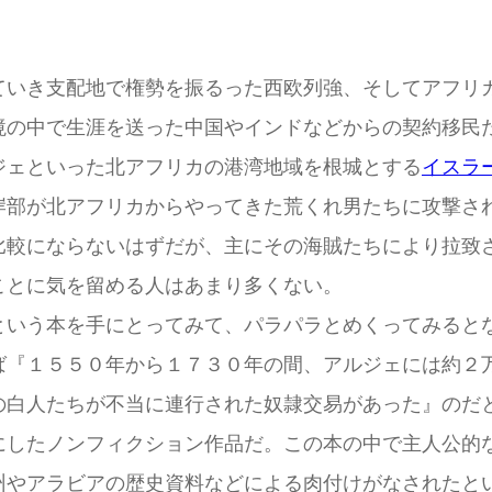
いき支配地で権勢を振るった西欧列強、そしてアフリ
境の中で生涯を送った中国やインドなどからの契約移民
ェといった北アフリカの港湾地域を根城とする
イスラ
岸部が北アフリカからやってきた荒くれ男たちに攻撃さ
比較にならないはずだが、主にその海賊たちにより拉致
ことに気を留める人はあまり多くない。
いう本を手にとってみて、パラパラとめくってみると
『１５５０年から１７３０年の間、アルジェには約２万
の白人たちが不当に連行された奴隷交易があった』のだ
したノンフィクション作品だ。この本の中で主人公的
州やアラビアの歴史資料などによる肉付けがなされたと