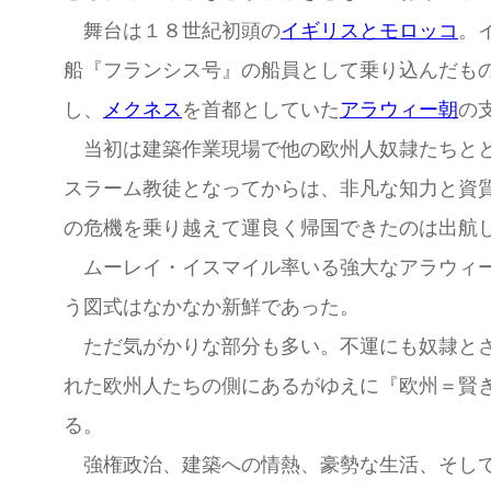
舞台は１８世紀初頭の
イギリスとモロッコ
。
船『フランシス号』の船員として乗り込んだも
し、
メクネス
を首都としていた
アラウィー朝
の
当初は建築作業現場で他の欧州人奴隷たちとと
スラーム教徒となってからは、非凡な知力と資
の危機を乗り越えて運良く帰国できたのは出航
ムーレイ・イスマイル率いる強大なアラウィー
う図式はなかなか新鮮であった。
ただ気がかりな部分も多い。不運にも奴隷とさ
れた欧州人たちの側にあるがゆえに『欧州＝賢
る。
強権政治、建築への情熱、豪勢な生活、そして