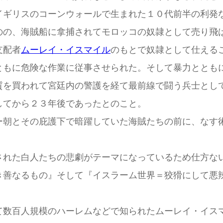
イギリスのコーンウォールで生まれた１０代前半の利発
のの、海賊船に拿捕されてモロッコの奴隷として売り飛
支配者
ムーレイ・イスマイル
のもとで奴隷として仕える
もに危険な作業に従事させられた。そして暴力ととも
質を買われて宮廷内の警護を経て最前線で闘う兵士とし
してから２３年後であったとのこと。
朝とその庇護下で暗躍していた海賊たちの前に、なす
れた白人たちの悲劇がテーマになっているため仕方な
き善なるもの』そして『イスラーム世界＝狡猾にして悪
数百人規模のハーレムなどで知られたムーレイ・イス