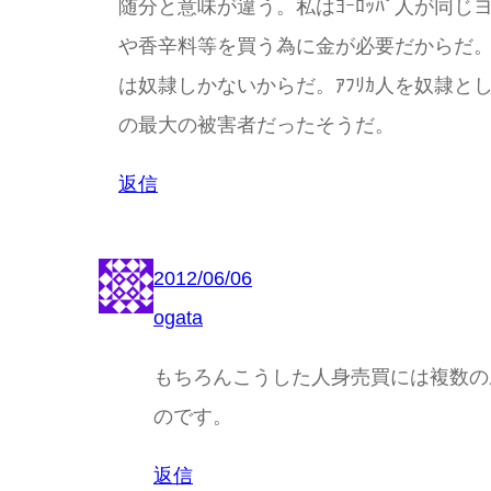
随分と意味が違う。私はﾖｰﾛｯﾊﾟ人が
や香辛料等を買う為に金が必要だからだ
は奴隷しかないからだ。ｱﾌﾘｶ人を奴隷と
の最大の被害者だったそうだ。
返信
2012/06/06
ogata
もちろんこうした人身売買には複数の
のです。
返信