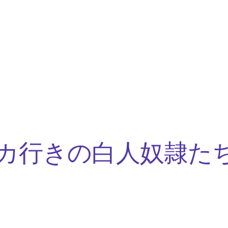
カ行きの白人奴隷た