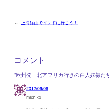
←
上海経由でインドに行こう！
コメント
“欧州発 北アフリカ行きの白人奴隷たち
2012/06/06
michiko