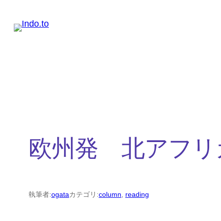
内
容
を
ス
キ
ッ
プ
欧州発 北アフリ
執筆者:
ogata
カテゴリ:
column
, 
reading