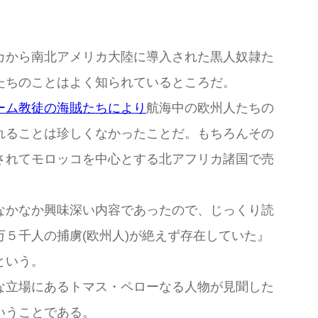
カから南北アメリカ大陸に導入された黒人奴隷た
たちのことはよく知られているところだ。
ーム教徒の海賊たちにより
航海中の欧州人たちの
れることは珍しくなかったことだ。もちろんその
されてモロッコを中心とする北アフリカ諸国で売
なかなか興味深い内容であったので、じっくり読
５千人の捕虜(欧州人)が絶えず存在していた』
という。
な立場にあるトマス・ペローなる人物が見聞した
いうことである。