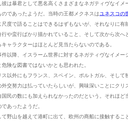
ん彼は暴君として悪名高くさまざまなネガティヴなイメ
ものであったようだ。当時の王都メクネスは
ユネスコの
尺度で語ることはできるはずもないが、それなりに有
奇行や蛮行ばかり描かれていること、そして次から次へ
るキャラクターはほとんど見当たらないのである。
件以降、イスラーム世界に対するネガティヴなイメー
と危険な図書ではないかとも思われた。
ス以外にもフランス、スペイン、ポルトガル、そして
の外交努力は払っていたらしいが、興味深いことにクリ
自国民の数にも加えられなかったのだという。それほど
のであったようだ。
て野山を越えて港町に出て、欧州の商船に接触するこ