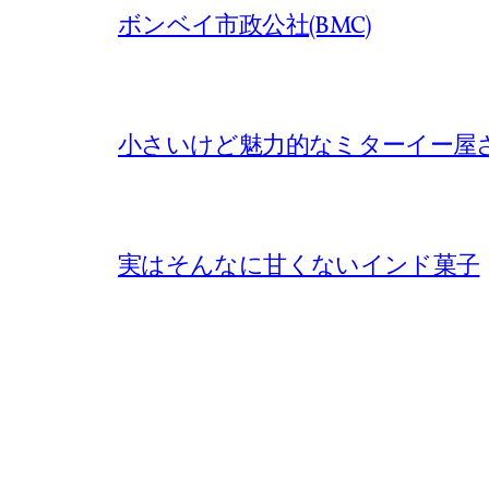
ボンベイ市政公社(BMC)
小さいけど魅力的なミターイー屋
実はそんなに甘くないインド菓子