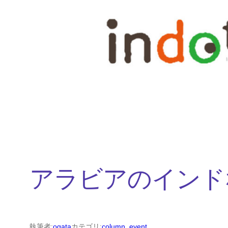
内
容
を
ス
キ
ッ
プ
アラビアのインド
執筆者:
ogata
カテゴリ:
column
, 
event