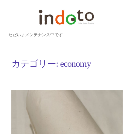
内
容
を
ただいまメンテナンス中です…
ス
キ
ッ
カテゴリー:
economy
プ