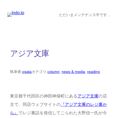
内
容
ただいまメンテナンス中です…
を
ス
キ
ッ
アジア文庫
プ
執筆者:
ogata
カテゴリ:
column
, 
news & media
, 
reading
東京都千代田区の神田神保町にある
アジア文庫
の店
主で、同店ウェブサイトの
『アジア文庫のレジ裏か
ら』
でレジ裏話を発信してこられた大野信一氏が今