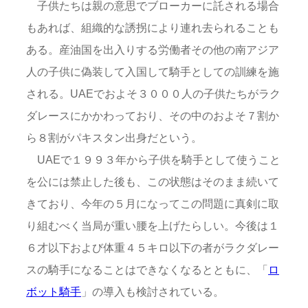
子供たちは親の意思でブローカーに託される場合
もあれば、組織的な誘拐により連れ去られることも
ある。産油国を出入りする労働者その他の南アジア
人の子供に偽装して入国して騎手としての訓練を施
される。UAEでおよそ３０００人の子供たちがラク
ダレースにかかわっており、その中のおよそ７割か
ら８割がパキスタン出身だという。
UAEで１９９３年から子供を騎手として使うこと
を公には禁止した後も、この状態はそのまま続いて
きており、今年の５月になってこの問題に真剣に取
り組むべく当局が重い腰を上げたらしい。今後は１
６才以下および体重４５キロ以下の者がラクダレー
スの騎手になることはできなくなるとともに、「
ロ
ボット騎手
」の導入も検討されている。