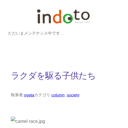
内
容
を
ただいまメンテナンス中です…
ス
キ
ッ
プ
ラクダを駆る子供たち
執筆者:
ogata
カテゴリ:
column
, 
society