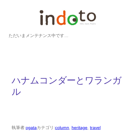
内
容
を
ただいまメンテナンス中です…
ス
キ
ッ
プ
ハナムコンダーとワランガ
ル
執筆者:
ogata
カテゴリ:
column
, 
heritage
, 
travel