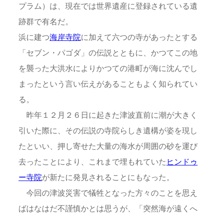
プラム）は、現在では世界遺産に登録されている遺
跡群で有名だ。
浜に建つ
海岸寺院
に加えて六つの寺があったとする
「セブン・パゴダ」の伝説とともに、かつてこの地
を襲った大洪水によりかつての港町が海に沈んでし
まったという言い伝えがあることもよく知られてい
る。
昨年１２月２６日に起きた津波直前に潮が大きく
引いた際に、その伝説の寺院らしき遺構が姿を現し
たといい、押し寄せた大量の海水が周囲の砂を運び
去ったことにより、これまで埋もれていた
ヒンドゥ
ー寺院
が新たに発見されることにもなった。
今回の津波災害で犠牲となった方々のことを思え
ばはなはだ不謹慎かとは思うが、「突然海が遠くへ