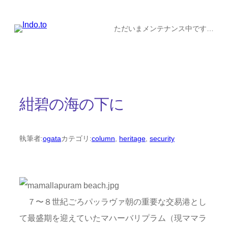
内
容
ただいまメンテナンス中です…
を
ス
キ
ッ
紺碧の海の下に
プ
執筆者:
ogata
カテゴリ:
column
, 
heritage
, 
security
７〜８世紀ごろパッラヴァ朝の重要な交易港とし
て最盛期を迎えていたマハーバリプラム（現ママラ