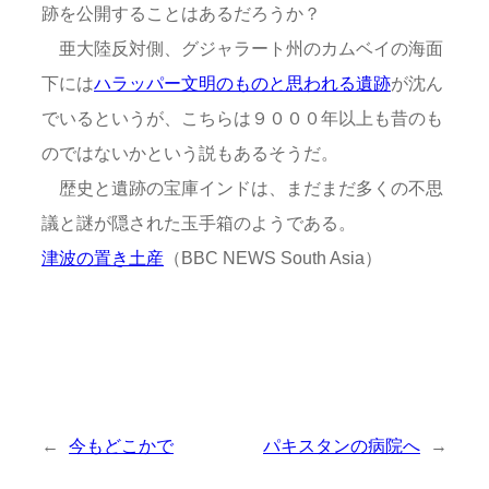
跡を公開することはあるだろうか？
亜大陸反対側、グジャラート州のカムベイの海面
下には
ハラッパー文明のものと思われる遺跡
が沈ん
でいるというが、こちらは９０００年以上も昔のも
のではないかという説もあるそうだ。
歴史と遺跡の宝庫インドは、まだまだ多くの不思
議と謎が隠された玉手箱のようである。
津波の置き土産
（BBC NEWS South Asia）
←
今もどこかで
パキスタンの病院へ
→