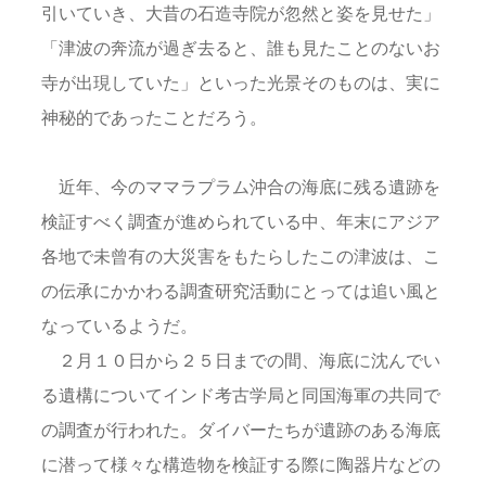
引いていき、大昔の石造寺院が忽然と姿を見せた」
「津波の奔流が過ぎ去ると、誰も見たことのないお
寺が出現していた」といった光景そのものは、実に
神秘的であったことだろう。
近年、今のママラプラム沖合の海底に残る遺跡を
検証すべく調査が進められている中、年末にアジア
各地で未曾有の大災害をもたらしたこの津波は、こ
の伝承にかかわる調査研究活動にとっては追い風と
なっているようだ。
２月１０日から２５日までの間、海底に沈んでい
る遺構についてインド考古学局と同国海軍の共同で
の調査が行われた。ダイバーたちが遺跡のある海底
に潜って様々な構造物を検証する際に陶器片などの