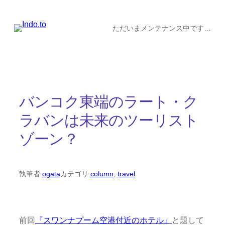
内
容
ただいまメンテナンス中です…
を
ス
キ
ッ
バンコク東端のラート・ク
プ
ラバンは未来のツーリスト
ゾーン？
執筆者:
ogata
カテゴリ:
column
, 
travel
前回
『スワンナプーム空港付近のホテル』
と題して