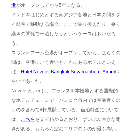
港
がオープンしてから5年になる。
インドをはじめとする南アジア各地と日本の間をタ
イ航空で移動する場合、ここで乗り換えたり、乗り
継ぎの関係で一泊したりというケースは多いだろ
う。
スワンナプーム空港がオープンしてからしばらくの
間は、空港にごく近いところにあるホテルといえ
ば、
Hotel Novotel Bangkok Suvarnabhumi Airport
く
らいであった。
Novotelといえば、フランスを本拠地とする国際的
なホテルチェーンで、バンコク市内では空港近くの
ものを含めて4軒展開している。宿泊料金について
は、
こちら
を見てわかるとおり、ずいぶん大きな開
きがある。もちろん空港エリアのものが最も高い。