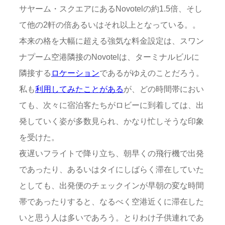
サヤーム・スクエアにあるNovotelの約1.5倍、そし
て他の2軒の倍あるいはそれ以上となっている。。
本来の格を大幅に超える強気な料金設定は、スワン
ナプーム空港隣接のNovotelは、ターミナルビルに
隣接する
ロケーション
であるがゆえのことだろう。
私も
利用してみたことがある
が、どの時間帯におい
ても、次々に宿泊客たちがロビーに到着しては、出
発していく姿が多数見られ、かなり忙しそうな印象
を受けた。
夜遅いフライトで降り立ち、朝早くの飛行機で出発
であったり、あるいはタイにしばらく滞在していた
としても、出発便のチェックインが早朝の変な時間
帯であったりすると、なるべく空港近くに滞在した
いと思う人は多いであろう。とりわけ子供連れであ