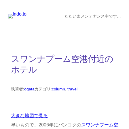
内
容
ただいまメンテナンス中です…
を
ス
キ
ッ
スワンナプーム空港付近の
プ
ホテル
執筆者:
ogata
カテゴリ:
column
, 
travel
大きな地図で見る
早いもので、2006年にバンコクの
スワンナプーム空