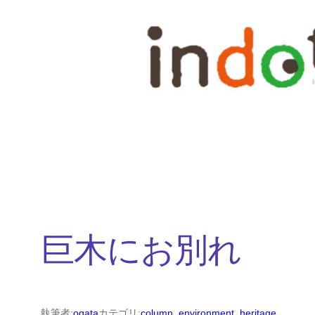
内
容
を
ス
キ
ッ
プ
巨木にお別れ
執筆者:
ogata
カテゴリ:
column
, 
environment
, 
heritage