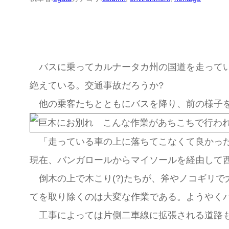
バスに乗ってカルナータカ州の国道を走ってい
絶えている。交通事故だろうか?
他の乗客たちとともにバスを降り、前の様子を
「走っている車の上に落ちてこなくて良かった
現在、バンガロールからマイソールを経由して
倒木の上で木こり(?)たちが、斧やノコギリ
てを取り除くのは大変な作業である。ようやく
工事によっては片側二車線に拡張される道路も