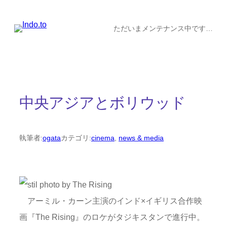
内
容
ただいまメンテナンス中です…
を
ス
キ
ッ
中央アジアとボリウッド
プ
執筆者:
ogata
カテゴリ:
cinema
, 
news & media
アーミル・カーン主演のインド×イギリス合作映
画『The Rising』のロケがタジキスタンで進行中。