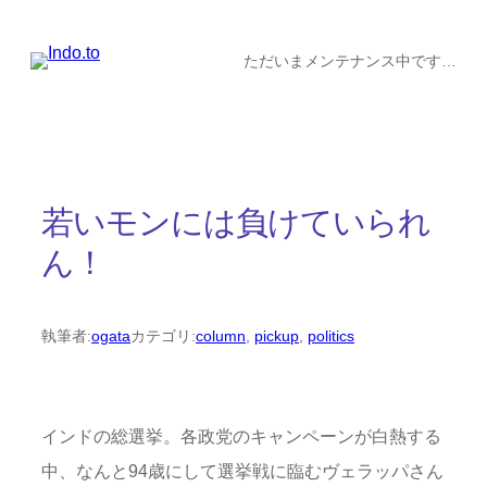
内
容
ただいまメンテナンス中です…
を
ス
キ
ッ
若いモンには負けていられ
プ
ん！
執筆者:
ogata
カテゴリ:
column
, 
pickup
, 
politics
インドの総選挙。各政党のキャンペーンが白熱する
中、なんと94歳にして選挙戦に臨むヴェラッパさん