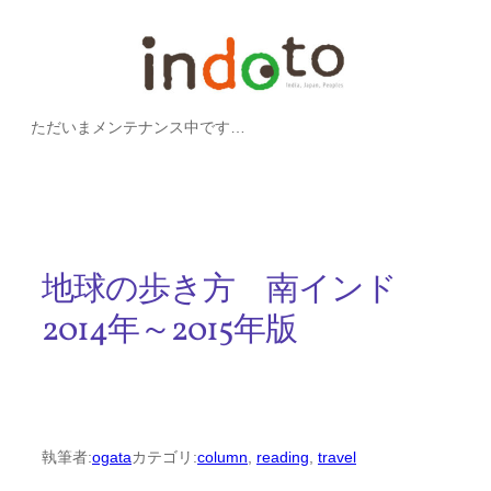
内
容
を
ただいまメンテナンス中です…
ス
キ
ッ
プ
地球の歩き方 南インド
2014年～2015年版
執筆者:
ogata
カテゴリ:
column
, 
reading
, 
travel