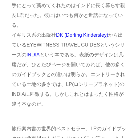
手にとって薦めてくれたのはインドに長く暮らす親
友L君だった。彼にはいつも何かと世話になってい
る。
イギリス系の出版社
DK (Dorling Kindersley)
から出
ているEYEWITNESS TRAVEL GUIDESというシリ
ーズの
INDIA
という本である。表紙のデザインは凡
庸だが、ひとたびページを開いてみれば、他の多く
のガイドブックとの違いは明らか。エントリーされ
ている土地の多さでは、LP(ロンリープラネット)の
INDIAに匹敵する。しかしこれとはまったく性格が
違う本なのだ。
旅行案内書の世界的ベストセラー、LPのガイドブッ