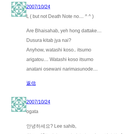
2007/10/24
L ( but not Death Note no… ^ ^ )
Are Bhaisahab, yeh hong dattake…
Dusura kitab jya nai?
Anyhow, watashi koso.. itsumo
arigatou… Watashi koso itsumo
anatani osewani narimasunode…
返信
2007/10/24
ogata
안녕하세요? Lee sahib,