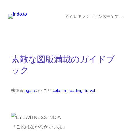
内
容
ただいまメンテナンス中です…
を
ス
キ
ッ
素敵な図版満載のガイドブ
プ
ック
執筆者:
ogata
カテゴリ:
column
, 
reading
, 
travel
『これはなかなかいいよ』