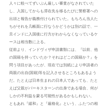
人々に較べてずいぶん厳しい審査がなされていた
し、入国してからも滞在先を移るたびに警察署への
出頭と報告が義務付けられていた。もちろん当人た
ちがそれを几帳面に行なうかどうかは別の話で、一
旦インドに入国後に行方がわからなくなっているケ
ースは相当数に上る。
従前より、インドヴィザ申請書類には、『以前、他
の国籍を持っていたか？それはどこの国籍か？』を
問う項目があったが、現在では別紙により申請者の
両親の出自(国籍)等を記入させるところもあるよう
だ。たとえば日本生まれの日本人であっても、たと
えば父親がパーキスターンの出身である場合、何が
しかの不利益を蒙る可能性があるかもしれない。
ともあれ『緩和』と『厳格化』という、ふたつの相