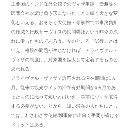
主要国のインド在外公館でのヴィザ申請・受渡等を
民間会社が請け負う形になったことに続く大きな変
化といえる。おそらく大使館・領事館での事務負担
の軽減と行政サーヴィスの民間委託という昨今の流
れに沿ったものであろう。今のところ『試行』とは
いえ、格段の問題が生じなければ、アライヴァル・
ヴィザの制度は、対象国を拡大して定着するものと
思われる。
アライヴァル・ヴィザで許可される滞在期間は1ヵ
月。従来の観光ヴィザの滞在有効期間が6ヵ月であ
ったものに比べて短いとはいえ、事前にヴィザ取得
する必要がないことから、短い滞在の人たちにとっ
ては、わざわざ大使館/領事館に出向く手間が省ける
メリットはある。