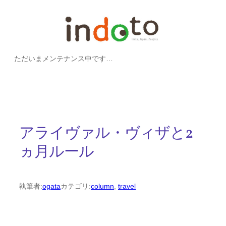
内
容
を
ただいまメンテナンス中です…
ス
キ
ッ
プ
アライヴァル・ヴィザと2
ヵ月ルール
執筆者:
ogata
カテゴリ:
column
, 
travel