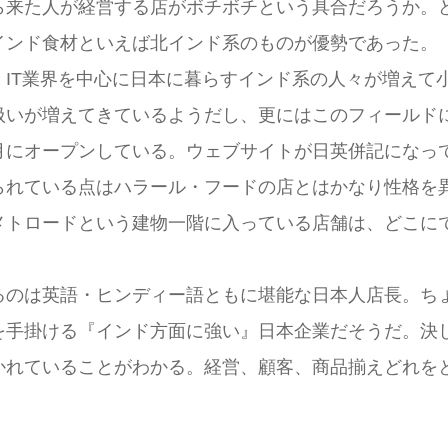
ら来た人が経営する店がボチボチという具合だろうか。
インド食材といえば北インド系のものが優勢であった。
IT業界を中心に日本に暮らすインド系の人々が増えて
扱いが増えてきているようだし、更にはこのフィールド
月にオープンしている。ウェブサイトが日英併記になっ
られている点はハラール・フードの店とはかなり性格を
メトロードという建物一階に入っている店舗は、どこに
るのは英語・ヒンディー語ともに堪能な日本人店長。ち
を手掛ける『インド方面に強い』日本企業だそうだ。決
かれていることがわかる。経営、顧客、商品揃えどれを