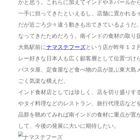
かと思う。これらに加えてインドやネパールか
一手に担ってきたといえるし、店舗に置かれる
だが近ごろ少々違う動きも出てきているようだ。
なってきたためだろう。南インドの食材の取り
大島駅前に
ナマステフーズ
という店が昨年１２
レー好きな日本人も広く顧客層として位置づけ
パスタ屋、定食屋など食べ物の店が並ぶ東大島
ごく気楽な構えだ。
インド食材店としては珍しく、店を切り盛りす
やタイ料理などのレストラン、旅行代理店など
品群を眺めてみれば南インドの食材に重点が置
して、今後の発展に大いに期待したい。