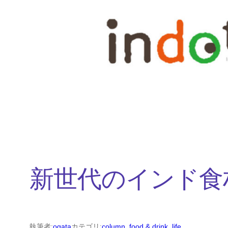
内
容
を
ス
キ
ッ
プ
新世代のインド食
執筆者:
ogata
カテゴリ:
column
, 
food & drink
, 
life