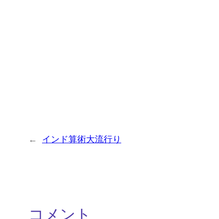
←
インド算術大流行り
コメント