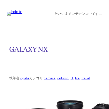
内
容
ただいまメンテナンス中です…
を
ス
キ
ッ
GALAXY NX
プ
執筆者:
ogata
カテゴリ:
camera
, 
column
, 
IT
, 
life
, 
travel