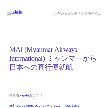
内
容
ただいまメンテナンス中です…
を
ス
キ
ッ
MAI (Myanmar Airways
プ
International) ミャンマーから
日本への直行便就航
執筆者:
ogata
カテゴリ:
airlines
, 
column
, 
economy
, 
greater india
, 
travel