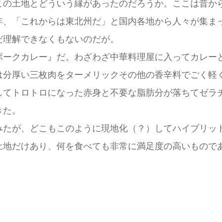
この土地とどういう縁があったのだろうか。ここは昔か
年、「これからは東北州だ」と国内各地から人々が集ま
だ理解できなくもないのだが。
ポークカレー』だ。わざわざ中華料理屋に入ってカレー
は分厚い三枚肉をターメリックその他の香辛料でごく軽
してトロトロになった赤身と不要な脂肪分が落ちてゼラ
きた。
みたが、どこもこのように現地化（？）してハイブリッ
土地だけあり、何を食べても非常に満足度の高いもので