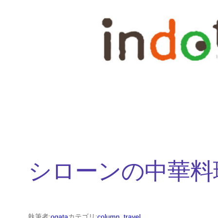
内
容
を
ス
キ
ッ
プ
シローンの中華料
執筆者:
ogata
カテゴリ:
column
, 
travel