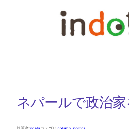
内
容
を
ス
キ
ッ
プ
ネパールで政治家
執筆者:
ogata
カテゴリ:
column
, 
politics