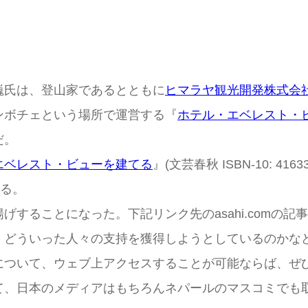
巍氏は、登山家であるとともに
ヒマラヤ観光開発株式会
ンボチェという場所で運営する『
ホテル・エベレスト・
だ。
エベレスト・ビューを建てる
』(文芸春秋 ISBN-10: 4163
いる。
することになった。下記リンク先のasahi.comの
、どういった人々の支持を獲得しようとしているのかな
について、ウェブ上アクセスすることが可能ならば、ぜ
て、日本のメディアはもちろんネパールのマスコミでも