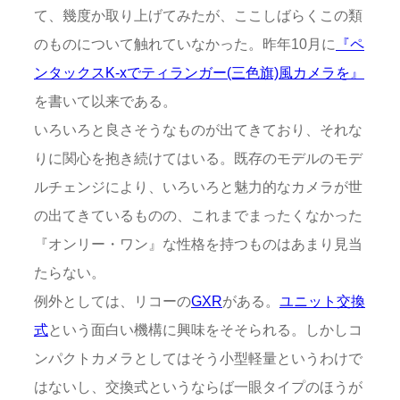
て、幾度か取り上げてみたが、ここしばらくこの類
のものについて触れていなかった。昨年10月に
『ペ
ンタックスK-xでティランガー(三色旗)風カメラを』
を書いて以来である。
いろいろと良さそうなものが出てきており、それな
りに関心を抱き続けてはいる。既存のモデルのモデ
ルチェンジにより、いろいろと魅力的なカメラが世
の出てきているものの、これまでまったくなかった
『オンリー・ワン』な性格を持つものはあまり見当
たらない。
例外としては、リコーの
GXR
がある。
ユニット交換
式
という面白い機構に興味をそそられる。しかしコ
ンパクトカメラとしてはそう小型軽量というわけで
はないし、交換式というならば一眼タイプのほうが