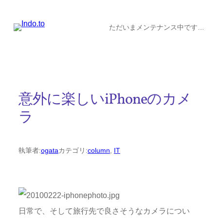
内
容
ただいまメンテナンス中です…
を
ス
キ
ッ
意外に楽しいiPhoneのカメ
プ
ラ
執筆者:
ogata
カテゴリ:
column
, 
IT
日常で、そして旅行先で良さそうなカメラについ